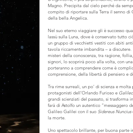
Magno. Precipita dal cielo perché da sempre 
compito di riportare sulla Terra il senno d
della bella Angelica.
Nel suo eterno viaggiare gli è successo qual
lassù sulla Luna, dove è conservato tutto ci
un gruppo di vecchietti vestiti con abiti an
tavola riccamente imbandita – a discutere. 
misteri della conoscenza, tra ragione, follia
signori, lo scoprirà poco alla volta, con una
porteranno a comprendere come è complicat
comprensione, della libertà di pensiero e de
Tra rime surreali, un po’ di scienza e molta 
protagonisti dell’Orlando Furioso e
Galile
grandi scienziati del passato, si trasforma i
farà di Astolfo un autentico “messaggero de
Galileo Galilei con il suo
Sidereus Nuncius
la morte.
Uno spettacolo brillante, per buona parte i