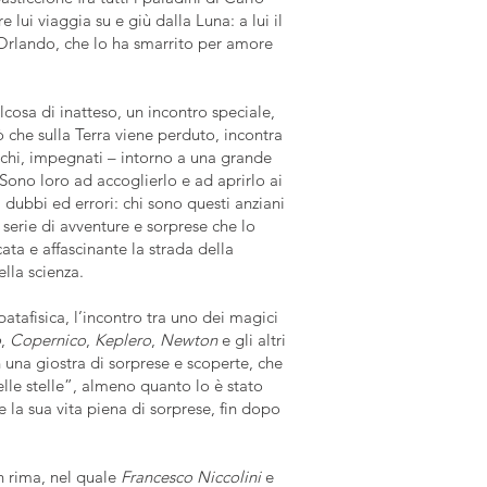
lui viaggia su e giù dalla Luna: a lui il
i Orlando, che lo ha smarrito per amore
cosa di inatteso, un incontro speciale,
ò che sulla Terra viene perduto, incontra
tichi, impegnati – intorno a una grande
Sono loro ad accoglierlo e ad aprirlo ai
, dubbi ed errori: chi sono questi anziani
 serie di avventure e sorprese che lo
a e affascinante la strada della
lla scienza.
patafisica, l’incontro tra uno dei magici
o
,
Copernico
,
Keplero
,
Newton
e gli altri
n una giostra di sorprese e scoperte, che
lle stelle”, almeno quanto lo è stato
e la sua vita piena di sorprese, fin dopo
n rima, nel quale
Francesco Niccolini
e