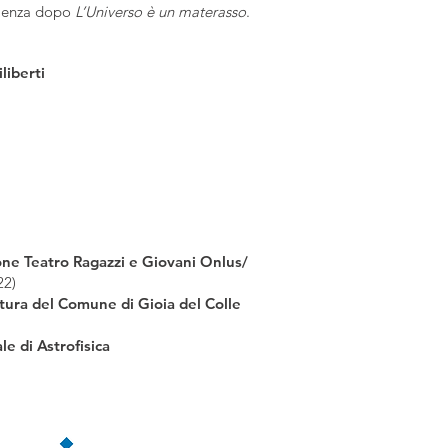
scienza dopo
L’Universo è un materasso
.
liberti
ne Teatro Ragazzi e Giovani Onlus/
22)
ltura del Comune di Gioia del Colle
le di Astrofisica