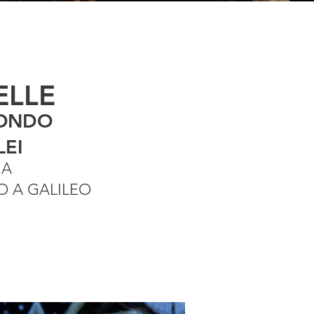
ELLE
MONDO
LEI
MA
 A GALILEO