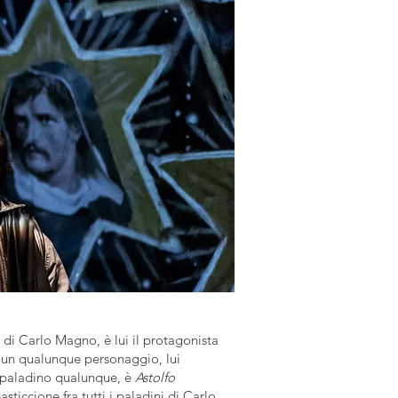
 di Carlo Magno, è lui il protagonista
 un qualunque personaggio, lui
n paladino qualunque, è
Astolfo
asticcione fra tutti i paladini di Carlo