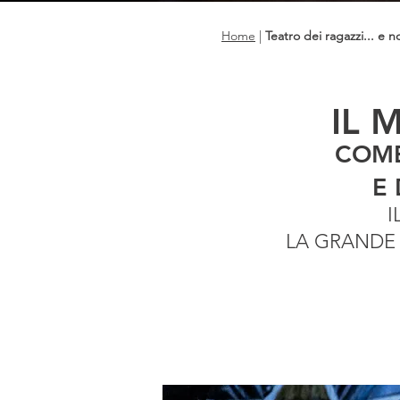
Home
|
Teatro dei ragazzi... e n
IL 
COME
E 
I
LA GRANDE