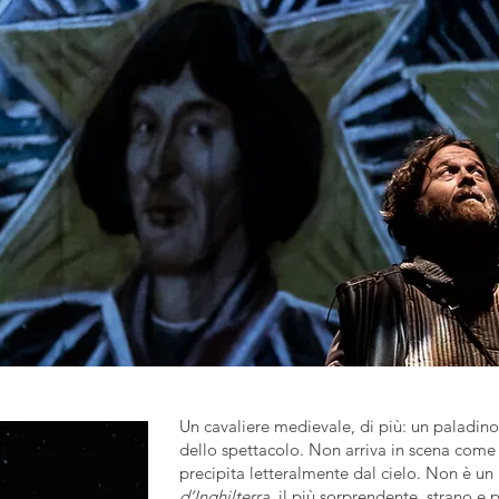
Un cavaliere medievale, di più: un paladino
dello spettacolo. Non arriva in scena come
precipita letteralmente dal cielo. Non è u
d’Inghilterra
, il più sorprendente, strano e p