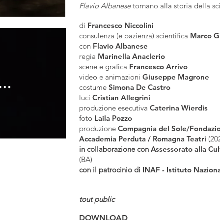
Flavio Albanese
tornano alla storia della 
di
Francesco Niccolini
consulenza (e pazienza) scientifica
Marco Gi
con
Flavio Albanese
regia
Marinella Anaclerio
scene e grafica
Francesco Arrivo
GERO
video e animazioni
Giuseppe Magrone
costume
Simona De Castro
luci
Cristian Allegrini
produzione esecutiva
Caterina Wierdis
foto
Laila Pozzo
produzione
Compagnia del Sole/Fondazio
Accademia Perduta / Romagna Teatri
(20
in collaborazione con
Assessorato alla Cu
(BA)
con il patrocinio di
INAF - Istituto Naziona
tout public
DOWNLOAD