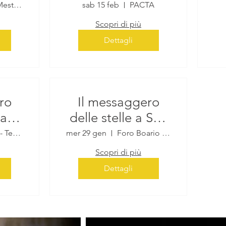
Milano
Teatro Mestica di Apiro
sab 15 feb
PACTA
Scopri di più
Dettagli
ro
Il messaggero
 a
delle stelle a San
Damiano d'Asti
Verbania - Teatro Il Maggiore
mer 29 gen
Foro Boario di San Damiano d'Asti
Scopri di più
Dettagli