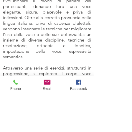
rivoluzionare il modo di parlare dei
partecipanti, donando loro una voce
elegante, sicura, piacevole e priva di
inflessioni. Oltre alla corretta pronuncia della
lingua italiana, priva di cadenze dialettali,
vengono insegnate le tecniche per migliorare
l’uso della voce e delle sue potenzialità: un
insieme di diverse discipline, tecniche di
respirazione, ortoepia e fonetica,
impostazione della voce, espressività
semantica.
Attraverso una serie di esercizi, strutturati in
progressione, si esplorerà il corpo- voce
nella sua globalità: dalle prime vibrazioni
alla diffusione delle vibrazioni nel corpo, la
Phone
Email
Facebook
rimozione delle tensioni che ostacolano o
distorcono la comunicazione,
l’individuazione dei risuonatori.
Il corso si rivolge aragazzi ed adulti, attori e
professionisti che per esigenze lavorative
parlano in pubblico.
Laboratorio da svolgere in incontri da un’ora