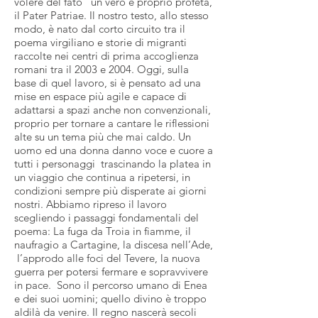
volere del fato” un vero e proprio profeta,
il Pater Patriae. Il nostro testo, allo stesso
modo, è nato dal corto circuito tra il
poema virgiliano e storie di migranti
raccolte nei centri di prima accoglienza
romani tra il 2003 e 2004. Oggi, sulla
base di quel lavoro, si è pensato ad una
mise en espace più agile e capace di
adattarsi a spazi anche non convenzionali,
proprio per tornare a cantare le riflessioni
alte su un tema più che mai caldo. Un
uomo ed una donna danno voce e cuore a
tutti i personaggi trascinando la platea in
un viaggio che continua a ripetersi, in
condizioni sempre più disperate ai giorni
nostri. Abbiamo ripreso il lavoro
scegliendo i passaggi fondamentali del
poema: La fuga da Troia in fiamme, il
naufragio a Cartagine, la discesa nell’Ade,
l’approdo alle foci del Tevere, la nuova
guerra per potersi fermare e sopravvivere
in pace. Sono il percorso umano di Enea
e dei suoi uomini; quello divino è troppo
aldilà da venire. Il regno nascerà secoli