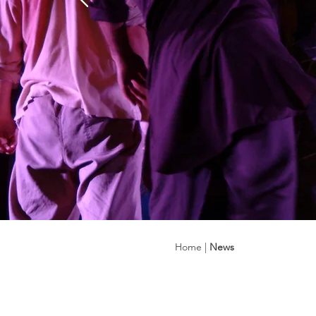
Home
|
News