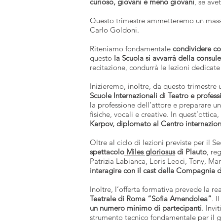
curioso, giovani e meno giovani
, se ave
Questo trimestre ammetteremo un mas
Carlo Goldoni.
Riteniamo fondamentale
condividere co
questo
la Scuola si avvarrà della consul
recitazione, condurrà le lezioni dedicat
Inizieremo, inoltre, da questo trimestre
Scuole Internazionali di Teatro e professi
la professione dell’attore e preparare u
fisiche, vocali e creative. In quest’ottica
Karpov, diplomato al Centro internazi
Oltre al ciclo di lezioni previste per il 
spettacolo
Miles gloriosus
di Plauto
, re
Patrizia Labianca, Loris Leoci, Tony, Mar
interagire con il cast della Compagnia d
Inoltre, l’offerta formativa prevede la re
Teatrale di Roma “Sofia Amendolea”
. I
un numero minimo di partecipanti
. Invi
strumento tecnico fondamentale per il go