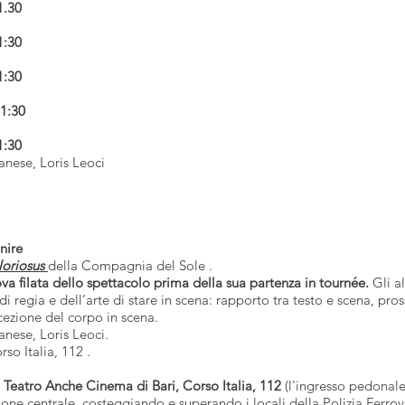
19.00 – 21.30
19:00 – 21:30
19:00 – 21:30
o
19:00 – 21:30
o
19:00 – 21:30
anese, Loris Leoci
nire
loriosus
della Compagnia del Sole .
ova filata dello spettacolo prima della sua partenza in tournée.
Gli al
 regia e dell’arte di stare in scena: rapporto tra testo e scena, pr
cezione del corpo in scena.
anese, Loris Leoci.
so Italia, 112 .
:
Teatro Anche Cinema di Bari, Corso Italia, 112
(l'ingresso pedonale
one centrale, costeggiando e superando i locali della Polizia Ferrovi