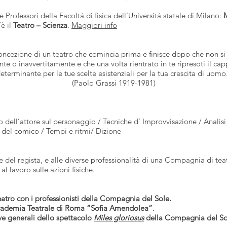
 Professori della Facoltà di fisica dell’Università statale di Milano:
M
è il
Teatro – Scienza
.
Maggiori info
ncezione di un teatro che comincia prima e finisce dopo che non si 
nte o inavvertitamente e che una volta rientrato in te ripresoti il 
eterminante per le tue scelte esistenziali per la tua crescita di uomo
(Paolo Grassi 1919-1981)
o dell’attore sul personaggio / Tecniche d’ Improvvisazione / Analisi 
 del comico / Tempi e ritmi/ Dizione
re del regista, e alle diverse professionalità di una Compagnia di t
l lavoro sulle azioni fisiche.
 teatro con i professionisti della Compagnia del Sole.
Accademia Teatrale di Roma “Sofia Amendolea”.
rove generali dello spettacolo
Miles gloriosus
della Compagnia del So