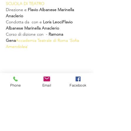
SCUOLA DI TEATRO
Direzione
 e
 Flavio Albanese
 Marinella 
Anaclerio
Condotta da 
 con 
e 
Loris Leoci
Flavio 
Albanese 
Marinella Anaclerio
Corso di dizione con 
 - 
Ramona 
Gena
Accademia Teatrale di Roma 'Sofia 
Amendolea'
Condividi questo evento
Phone
Email
Facebook
Compagnia del Sole
Via G. Laterza 11, 70125 − Bari