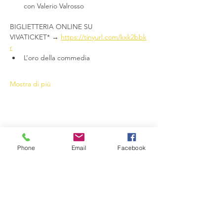
con Valerio Valrosso
BIGLIETTERIA ONLINE SU 
VIVATICKET* → 
https://tinyurl.com/kxk2bbk
r
L’oro della commedia
Mostra di più
Condividi questo evento
Phone
Email
Facebook
Compagnia del Sole
Via G. Laterza 11, 70125 − Bari