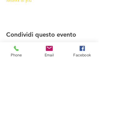
Mostra di più
Condividi questo evento
Phone
Email
Facebook
Compagnia del Sole
Via G. Laterza 11, 70125 − Bari
info@compagniadelsole.com
Cellulare:
328 399 85 22
P.IVA:
07000960729
Privacy policy
Cookie policy