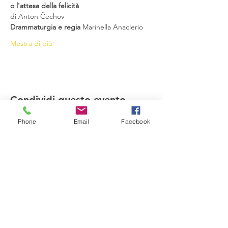
o l'attesa della felicità
di Anton Čechov
Drammaturgia e regia 
Marinella Anaclerio 
Mostra di più
Condividi questo evento
Phone
Email
Facebook
Compagnia del Sole
Via G. Laterza 11, 70125 − Bari
info@compagniadelsole.com
Cellulare:
328 399 85 22
P.IVA:
07000960729