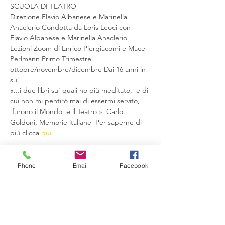
SCUOLA DI TEATRO
Direzione Flavio Albanese e Marinella 
Anaclerio Condotta da Loris Leoci con 
Flavio Albanese e Marinella Anaclerio 
Lezioni Zoom di Enrico Piergiacomi e Mace 
Perlmann Primo Trimestre 
ottobre/novembre/dicembre Dai 16 anni in 
su.
«...i due libri su’ quali ho più meditato,  e di 
cui non mi pentirò mai di essermi servito, 
 furono il Mondo, e il Teatro ». Carlo 
Goldoni, Memorie italiane  Per saperne di 
più clicca 
qui
Condividi questo evento
Phone
Email
Facebook
Compagnia del Sole