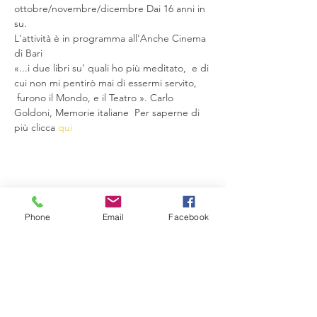
ottobre/novembre/dicembre Dai 16 anni in 
su.
L'attività è in programma all'Anche Cinema 
di Bari
«...i due libri su’ quali ho più meditato,  e di 
cui non mi pentirò mai di essermi servito, 
 furono il Mondo, e il Teatro ». Carlo 
Goldoni, Memorie italiane  Per saperne di 
più clicca 
qui
Condividi questo evento
Phone
Email
Facebook
Compagnia del Sole