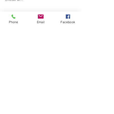
Mostra di più
Phone
Email
Facebook
Condividi questo evento
Compagnia del Sole
Via G. Laterza 11, 70125 − Bari
info@compagniadelsole.com
Cellulare:
328 399 85 22
P.IVA:
07000960729
Privacy policy
Cookie policy