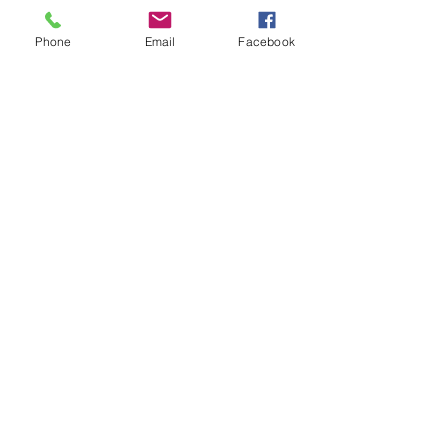
Phone
Email
Facebook
Condividi questo evento
Compagnia del Sole
Via G. Laterza 11, 70125 − Bari
info@compagniadelsole.com
Cellulare:
328 399 85 22
P.IVA:
07000960729
Privacy policy
Cookie policy