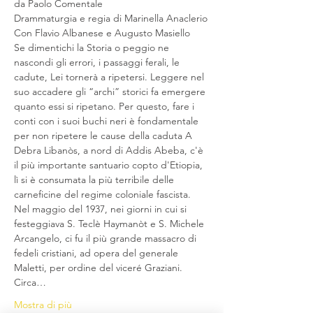
da Paolo Comentale
Drammaturgia e regia di Marinella Anaclerio
Con Flavio Albanese e Augusto Masiello
Se dimentichi la Storia o peggio ne 
nascondi gli errori, i passaggi ferali, le 
cadute, Lei tornerà a ripetersi. Leggere nel 
suo accadere gli “archi” storici fa emergere 
quanto essi si ripetano. Per questo, fare i 
conti con i suoi buchi neri è fondamentale 
per non ripetere le cause della caduta A 
Debra Libanòs, a nord di Addis Abeba, c'è 
il più importante santuario copto d'Etiopia, 
lì si è consumata la più terribile delle 
carneficine del regime coloniale fascista. 
Nel maggio del 1937, nei giorni in cui si 
festeggiava S. Teclè Haymanòt e S. Michele 
Arcangelo, ci fu il più grande massacro di 
fedeli cristiani, ad opera del generale 
Maletti, per ordine del viceré Graziani. 
Circa…
Mostra di più