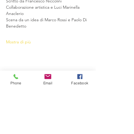
Scritto da Francesco Niccolini
Collaborazione artistica e Luci Marinella 
Anaclerio
Scena da un idea di Marco Rossi e Paolo Di 
Benedetto
Mostra di più
Condividi questo evento
Phone
Email
Facebook
Compagnia del Sole
Via G. Laterza 11, 70125 − Bari
info@compagniadelsole.com