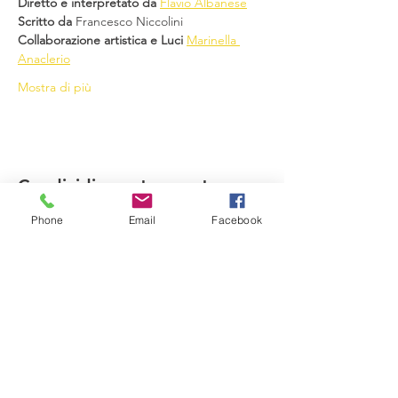
Diretto e interpretato da
Flavio Albanese
Scritto da
 Francesco Niccolini 
Collaborazione artistica e Luci
Marinella 
Anaclerio
Mostra di più
Condividi questo evento
Phone
Email
Facebook
Compagnia del Sole
Via G. Laterza 11, 70125 − Bari
info@compagniadelsole.com
Cellulare:
328 399 85 22
P.IVA:
07000960729