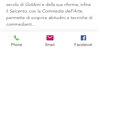
secolo di 
Goldoni
 e della sua riforma; infine 
il 
Seicento
, con la 
Commedia dell’Arte
, 
permette di scoprire abitudini e tecniche di 
commedianti…
Mostra di più
Phone
Email
Facebook
Condividi questo evento
Compagnia del Sole
Via G. Laterza 11, 70125 − Bari
info@compagniadelsole.com
Cellulare:
328 399 85 22