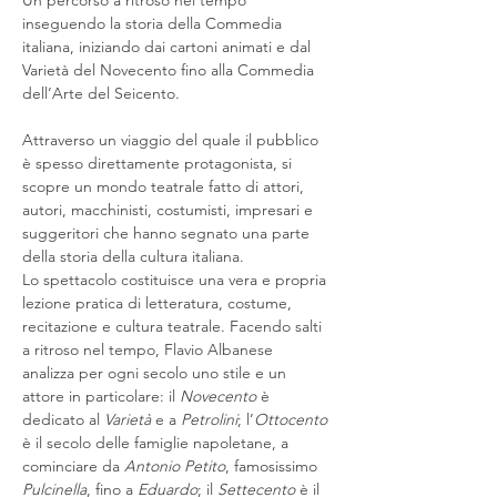
Un percorso a ritroso nel tempo 
inseguendo la storia della Commedia 
italiana, iniziando dai cartoni animati e dal 
Varietà del Novecento fino alla Commedia 
dell’Arte del Seicento.
Attraverso un viaggio del quale il pubblico 
è spesso direttamente protagonista, si 
scopre un mondo teatrale fatto di attori, 
autori, macchinisti, costumisti, impresari e 
suggeritori che hanno segnato una parte 
della storia della cultura italiana. 
Lo spettacolo costituisce una vera e propria 
lezione pratica di letteratura, costume, 
recitazione e cultura teatrale. Facendo salti 
a ritroso nel tempo, Flavio Albanese 
analizza per ogni secolo uno stile e un 
attore in particolare: il 
Novecento
 è 
dedicato al 
Varietà
 e a 
Petrolini
; l’
Ottocento
è il secolo delle famiglie napoletane, a 
cominciare da 
Antonio Petito
, famosissimo 
Pulcinella
, fino a 
Eduardo
; il 
Settecento
 è il 