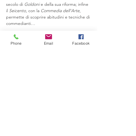
secolo di 
Goldoni
 e della sua riforma; infine 
il 
Seicento
, con la 
Commedia dell’Arte
, 
permette di scoprire abitudini e tecniche di 
commedianti…
Mostra di più
Phone
Email
Facebook
Condividi questo evento
Compagnia del Sole
Via G. Laterza 11, 70125 − Bari
info@compagniadelsole.com
Cellulare:
328 399 85 22