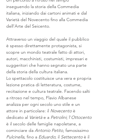
Un percorso a ritroso nel tempo 
inseguendo la storia della Commedia 
italiana, iniziando dai cartoni animati e dal 
Varietà del Novecento fino alla Commedia 
dell’Arte del Seicento.
Attraverso un viaggio del quale il pubblico 
è spesso direttamente protagonista, si 
scopre un mondo teatrale fatto di attori, 
autori, macchinisti, costumisti, impresari e 
suggeritori che hanno segnato una parte 
della storia della cultura italiana. 
Lo spettacolo costituisce una vera e propria 
lezione pratica di letteratura, costume, 
recitazione e cultura teatrale. Facendo salti 
a ritroso nel tempo, Flavio Albanese 
analizza per ogni secolo uno stile e un 
attore in particolare: il 
Novecento
 è 
dedicato al 
Varietà
 e a 
Petrolini
; l’
Ottocento
è il secolo delle famiglie napoletane, a 
cominciare da 
Antonio Petito
, famosissimo 
Pulcinella
, fino a 
Eduardo
; il 
Settecento
 è il 