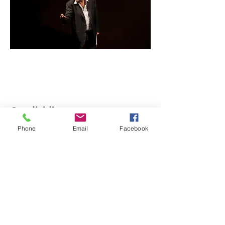
Condividi questo evento
Phone
Email
Facebook
Compagnia del Sole
Via G. Laterza 11, 70125 − Bari
info@compagniadelsole.com
Cellulare:
328 399 85 22
P.IVA:
07000960729