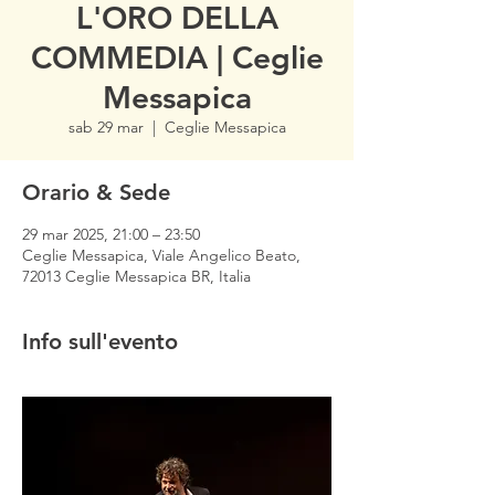
L'ORO DELLA
COMMEDIA | Ceglie
Messapica
sab 29 mar
  |  
Ceglie Messapica
Orario & Sede
29 mar 2025, 21:00 – 23:50
Ceglie Messapica, Viale Angelico Beato,
72013 Ceglie Messapica BR, Italia
Info sull'evento