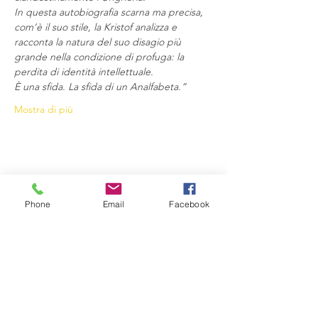
In questa autobiografia scarna ma precisa, 
com’è il suo stile, la Kristof analizza e 
racconta la natura del suo disagio più 
grande nella condizione di profuga: la 
perdita di identità intellettuale.
È una sfida. La sfida di un Analfabeta.”
Mostra di più
Condividi questo evento
Phone
Email
Facebook
Compagnia del Sole
Via G. Laterza 11, 70125 − Bari
info@compagniadelsole.com