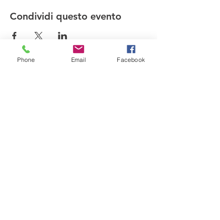
Condividi questo evento
Phone
Email
Facebook
Compagnia del Sole
Via G. Laterza 11, 70125 − Bari
info@compagniadelsole.com
Cellulare:
328 399 85 22
P.IVA:
07000960729
Privacy policy
Cookie policy