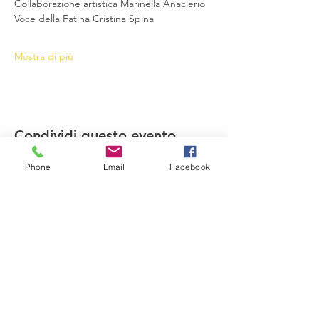
Collaborazione artistica Marinella Anaclerio
Voce della Fatina Cristina Spina
Mostra di più
Condividi questo evento
Phone
Email
Facebook
Compagnia del Sole
Via G. Laterza 11, 70125 − Bari
info@compagniadelsole.com
Cellulare:
328 399 85 22
P.IVA:
07000960729
Privacy policy