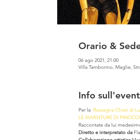
Orario & Sed
06 ago 2021, 21:00
Villa Tamborino, Maglie, Str
Info sull'even
Per la  
Rassegna Chiari di L
LE AVVENTURE DI PINOCC
Raccontate da lui medesim
Diretto e interpretato da
 Fl
Collaborazione artistica
 Mar