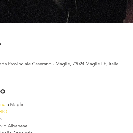
e
ada Provinciale Casarano - Maglie, 73024 Maglie LE, Italia
to
una
 a Maglie
HIO
o
avio Albanese
inella Anaclerio