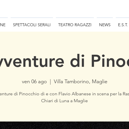
ONE
SPETTACOLI SERALI
TEATRO RAGAZZI
NEWS
E.S.T.
vventure di Pino
ven 06 ago
  |  
Villa Tamborino, Maglie
enture di Pinocchio di e con Flavio Albanese in scena per la R