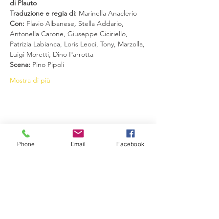
di Plauto 
Traduzione e regia di: 
Marinella Anaclerio
Con:
Flavio Albanese
, 
Stella Addario, 
Antonella Carone, Giuseppe Ciciriello, 
Patrizia Labianca, Loris Leoci, Tony, Marzolla, 
Luigi Moretti, Dino Parrotta
Scena:
 Pino Pipoli
Mostra di più
Condividi questo evento
Phone
Email
Facebook
Compagnia del Sole
Via G. Laterza 11, 70125 − Bari