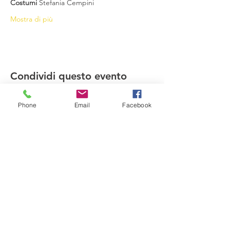
Costumi
 Stefania Cempini
Mostra di più
Condividi questo evento
Phone
Email
Facebook
Compagnia del Sole
Via G. Laterza 11, 70125 − Bari
info@compagniadelsole.com
Cellulare:
328 399 85 22
P.IVA:
07000960729
Privacy policy
Cookie policy