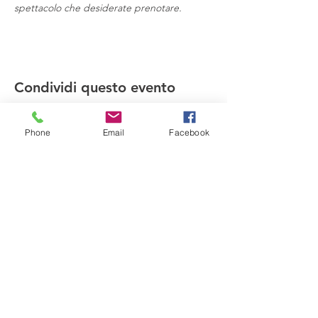
spettacolo che desiderate prenotare.
Condividi questo evento
Phone
Email
Facebook
Compagnia del Sole
Via G. Laterza 11, 70125 − Bari
info@compagniadelsole.com
Cellulare:
328 399 85 22
P.IVA:
07000960729
Privacy policy
Cookie policy