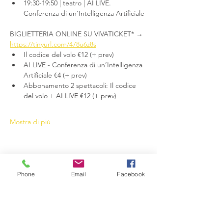
19:30-19:50 | teatro | AI LIVE. 
Conferenza di un’Intelligenza Artificiale
BIGLIETTERIA ONLINE SU VIVATICKET* → 
https://tinyurl.com/478u6z8s
Il codice del volo €12 (+ prev)
AI LIVE - Conferenza di un’Intelligenza 
Artificiale €4 (+ prev)
Abbonamento 2 spettacoli: Il codice 
del volo + AI LIVE €12 (+ prev)
Mostra di più
Phone
Email
Facebook
Condividi questo evento