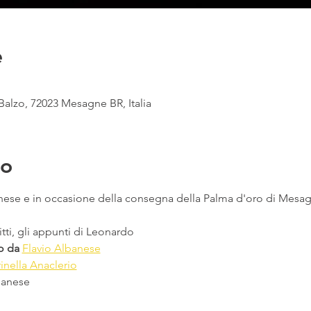
e
Balzo, 72023 Mesagne BR, Italia
to
gnese e in occasione della consegna della Palma d'oro di Mesa
ritti, gli appunti di Leonardo
to da
Flavio Albanese
inella Anaclerio
banese 