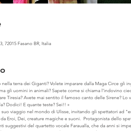
e
, 72015 Fasano BR, Italia
to
nella terra dei Giganti? Volete imparare dalla Maga Circe gli ing
a gli uomini in animali? Sapete come si chiama l’indovino ciec
e Tiresia? Avete mai sentito il famoso canto delle Sirene? Lo v
la? Dodici! E quante teste? Sei!! »
il suo viaggio nel mondo di Ulisse, invitando gli spettatori ad "e
a Eroi, Dei, creature magiche e suoni.  Protagonista dello spett
anti suggestivi del quartetto vocale Faraualla, che da anni si impe