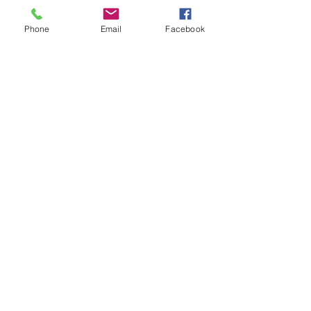
Phone
Email
Facebook
Condividi questo evento
Compagnia del Sole
Via G. Laterza 11, 70125 − Bari
info@compagniadelsole.com
Cellulare:
328 399 85 22
P.IVA:
07000960729
Privacy policy
Cookie policy