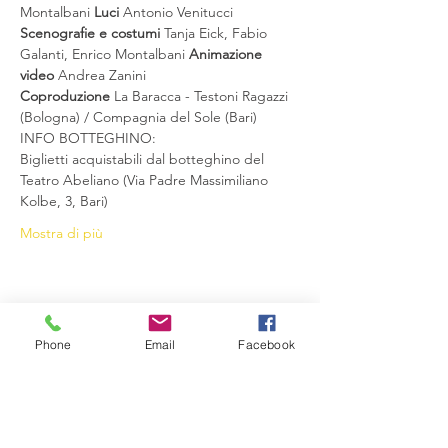
Montalbani 
Luci
 Antonio Venitucci 
Scenografie e costumi
 Tanja Eick, Fabio 
Galanti, Enrico Montalbani 
Animazione 
video 
Andrea Zanini
Coproduzione
 La Baracca - Testoni Ragazzi 
(Bologna) / Compagnia del Sole (Bari)
INFO BOTTEGHINO:
Biglietti acquistabili dal botteghino del 
Teatro Abeliano (Via Padre Massimiliano 
Kolbe, 3, Bari)
Mostra di più
Condividi questo evento
Phone
Email
Facebook