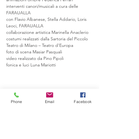
interventi canori/musicali a cura delle 
FARAUALLA

con Flavio Albanese, Stella Addario, Loris 
Leoci, FARAUALLA

collaborazione artistica Marinella Anaclerio

costumi realizzati dalla Sartoria del Piccolo 
Teatro di Milano – Teatro d’Europa

foto di scena Masiar Pasquali

video realizzato da Pino Pipoli

fonica e luci Luna Mariotti
Condividi questo evento
Phone
Email
Facebook
Compagnia del Sole