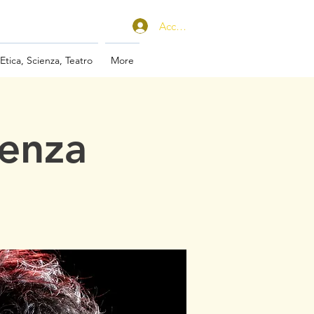
Accedi
 Etica, Scienza, Teatro
More
cenza