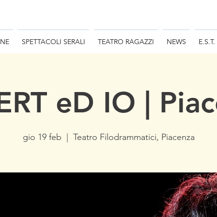
ONE
SPETTACOLI SERALI
TEATRO RAGAZZI
NEWS
E.S.T.
RT eD IO | Pia
gio 19 feb
  |  
Teatro Filodrammatici, Piacenza