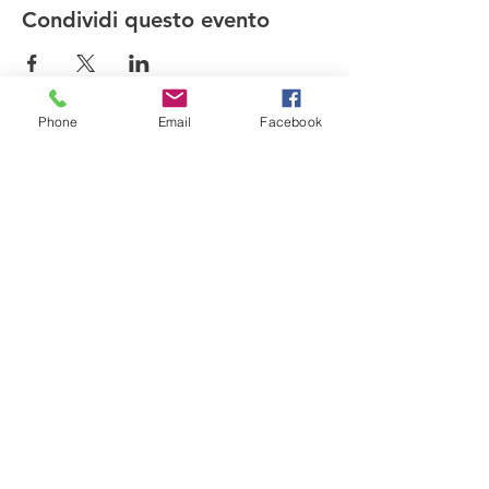
Condividi questo evento
Phone
Email
Facebook
Compagnia del Sole
Via G. Laterza 11, 70125 − Bari
info@compagniadelsole.com
Cellulare:
328 399 85 22
P.IVA:
07000960729
Privacy policy
Cookie policy
© 2019 - Proudly created by