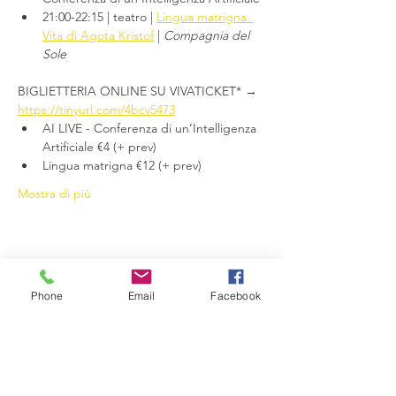
21:00-22:15 | teatro | 
Lingua matrigna. 
Vita di Agota Kristof
 | 
Compagnia del 
Sole
BIGLIETTERIA ONLINE SU VIVATICKET* → 
https://tinyurl.com/4bcv5473
AI LIVE - Conferenza di un’Intelligenza 
Artificiale €4 (+ prev)
Lingua matrigna €12 (+ prev)
Mostra di più
Condividi questo evento
Phone
Email
Facebook