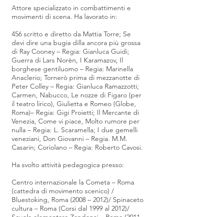
Attore specializzato in combattimenti e
movimenti di scena. Ha lavorato in:
456 scritto e diretto da Mattia Torre; Se
devi dire una bugia dilla ancora più grossa
di Ray Cooney – Regia: Gianluca Guidi;
Guerra di Lars Norèn, I Karamazov, Il
borghese gentiluomo – Regia: Marinella
Anaclerio; Tornerò prima di mezzanotte di
Peter Colley – Regia: Gianluca Ramazzotti;
Carmen, Nabucco, Le nozze di Figaro (per
il teatro lirico), Giulietta e Romeo (Globe,
Roma)– Regia: Gigi Proietti; Il Mercante di
Venezia, Come vi piace, Molto rumore per
nulla – Regia: L. Scaramella; I due gemelli
veneziani, Don Giovanni – Regia. M.M.
Casarin; Coriolano – Regia: Roberto Cavosi.
Ha svolto attività pedagogica presso:
Centro internazionale la Cometa – Roma
(cattedra di movimento scenico) /
Bluestoking, Roma (2008 – 2012)/ Spinaceto
cultura – Roma (Corsi dal 1999 al 2012)/