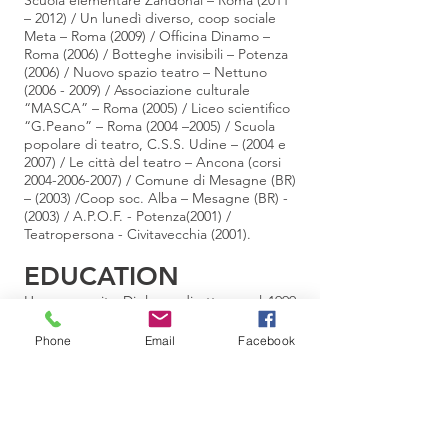
Scuola elementare Zandonai – Roma (2011
– 2012) / Un lunedì diverso, coop sociale
Meta – Roma (2009) / Officina Dinamo –
Roma (2006) / Botteghe invisibili – Potenza
(2006) / Nuovo spazio teatro – Nettuno
(2006 - 2009)
/ Associazione culturale
“MASCA” – Roma (2005) / Liceo scientifico
“G.Peano” – Roma (2004 –2005) / Scuola
popolare di teatro, C.S.S. Udine – (2004 e
2007) / Le città del teatro – Ancona (corsi
2004-2006-2007)
/ Comune di Mesagne (BR)
– (2003) /Coop soc. Alba – Mesagne (BR) -
(2003) / A.P.O.F. - Potenza(2001) /
Teatropersona - Civitavecchia (2001).
EDUCATION
Ha conseguito Diploma di attore nel 1999
presso il Centro Internazionale La Cometa,
diretto da Nikolaij Karpov. Come attore a
Phone
Email
Facebook
teatro è stato diretto da Marinella
Anaclerio (I Karamazov , Gli Eneadi – Il
Viaggio da Virgilio, Il borghese
gentiluomo, Il bugiardo di Goldoni), da
Alessandro Berti e Micaela Lucenti
(Happening Salento, Il quartiere, L’ agenda